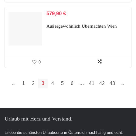
579,90
€
Außergewöhnlich Übernachten Wien
0
←
1
2
3
4
5
6
…
41
42
43
→
Urlaub mit Herz und Verstand.
Erlebe die schönsten Urlaubsorte in Österreich nachhaltig und echt.