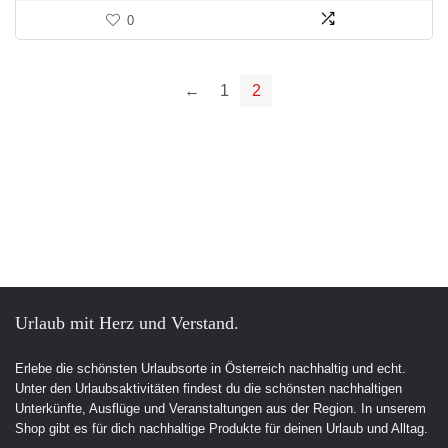
0
←
1
2
Urlaub mit Herz und Verstand.
Erlebe die schönsten Urlaubsorte in Österreich nachhaltig und echt.
Unter den Urlaubsaktivitäten findest du die schönsten nachhaltigen
Unterkünfte, Ausflüge und Veranstaltungen aus der Region. In unserem
Shop gibt es für dich nachhaltige Produkte für deinen Urlaub und Alltag.