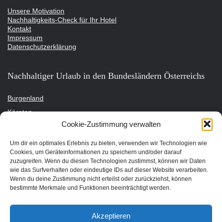
Unsere Motivation
Nachhaltigkeits-Check für Ihr Hotel
Kontakt
Impressum
Datenschutzerklärung
Nachhaltiger Urlaub in den Bundesländern Österreichs
Burgenland
Kärnten
Cookie-Zustimmung verwalten
Niederösterreich
Oberösterreich
Um dir ein optimales Erlebnis zu bieten, verwenden wir Technologien wie
Cookies, um Geräteinformationen zu speichern und/oder darauf
Salzburg
zuzugreifen. Wenn du diesen Technologien zustimmst, können wir Daten
Steiermark
wie das Surfverhalten oder eindeutige IDs auf dieser Website verarbeiten.
Wenn du deine Zustimmung nicht erteilst oder zurückziehst, können
Tirol
bestimmte Merkmale und Funktionen beeinträchtigt werden.
Vorarlberg
Wien
Akzeptieren