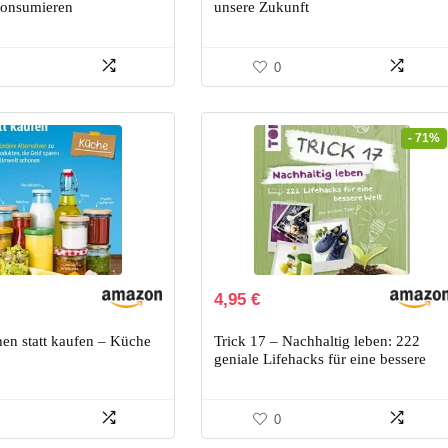
,49 €.
konsumieren
unsere Zukunft
0
- 71%
Ursprünglicher
Aktueller
4,95
€
Preis
Preis
war:
ist:
en statt kaufen – Küche
Trick 17 – Nachhaltig leben: 222
17,00 €
4,95 €.
geniale Lifehacks für eine bessere
Welt
0