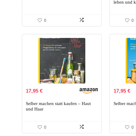
14,99 €
11
leben und 
0
0
17,95
€
17,95
€
Selber machen statt kaufen – Haut
Selber mach
und Haar
0
0