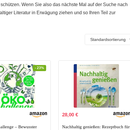
schützen. Wenn Sie also das nächste Mal auf der Suche nach
ltiger Literatur in Erwägung ziehen und so Ihren Teil zur
Standardsortierung
- 23%
licher
tueller
28,00
€
eis
:
allenge – Bewusster
Nachhaltig genießen: Rezeptbuch für