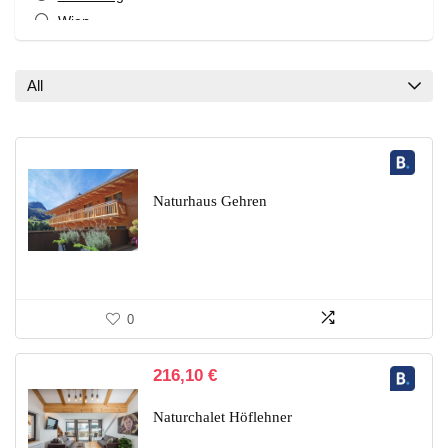
Wien
All categories
All
Naturhaus Gehren
0
216,10
€
Naturchalet Höflehner