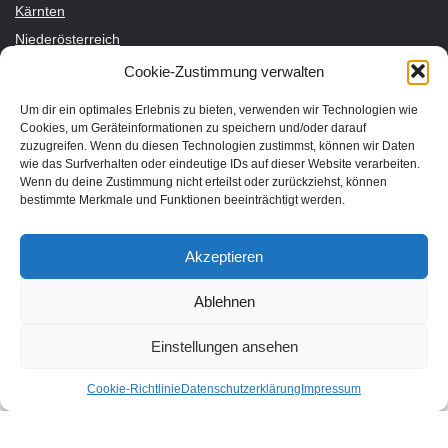
Kärnten
Niederösterreich
Oberösterreich
Cookie-Zustimmung verwalten
Salzburg
Um dir ein optimales Erlebnis zu bieten, verwenden wir Technologien wie
Steiermark
Cookies, um Geräteinformationen zu speichern und/oder darauf
zuzugreifen. Wenn du diesen Technologien zustimmst, können wir Daten
Tirol
wie das Surfverhalten oder eindeutige IDs auf dieser Website verarbeiten.
Vorarlberg
Wenn du deine Zustimmung nicht erteilst oder zurückziehst, können
bestimmte Merkmale und Funktionen beeinträchtigt werden.
Wien
Nachhaltige Unterkünfte für deinen Urlaub
Akzeptieren
Bio Hotel
Ablehnen
Bio Bauernhof
Einstellungen ansehen
Cookie-Richtlinie
Datenschutzerklärung
Impressum