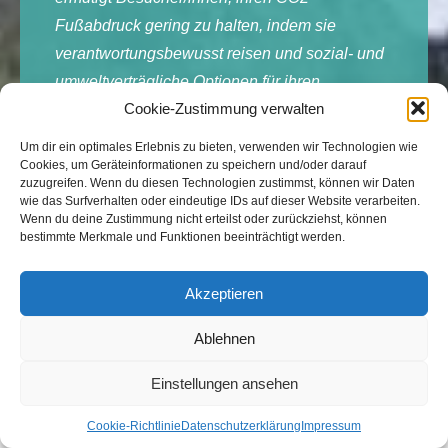
Fußabdruck gering zu halten, indem sie
verantwortungsbewusst reisen und sozial- und
umweltverträgliche Optionen für ihren
Cookie-Zustimmung verwalten
Aufenthalt und ihr Urlaubsangebot wählen
Um dir ein optimales Erlebnis zu bieten, verwenden wir Technologien wie
Cookies, um Geräteinformationen zu speichern und/oder darauf
Die „Leave no trace“-Philosophie bringt den
zuzugreifen. Wenn du diesen Technologien zustimmst, können wir Daten
Gedanken des nachhaltigen Tourismus auf den
wie das Surfverhalten oder eindeutige IDs auf dieser Website verarbeiten.
Wenn du deine Zustimmung nicht erteilst oder zurückziehst, können
Punkt: Hinterlasse dein Reiseziel so, wie du es
bestimmte Merkmale und Funktionen beeinträchtigt werden.
vorgefunden hast, damit andere es genauso
genießen können wie du!
Akzeptieren
Ablehnen
Einstellungen ansehen
Cookie-Richtlinie
Datenschutzerklärung
Impressum