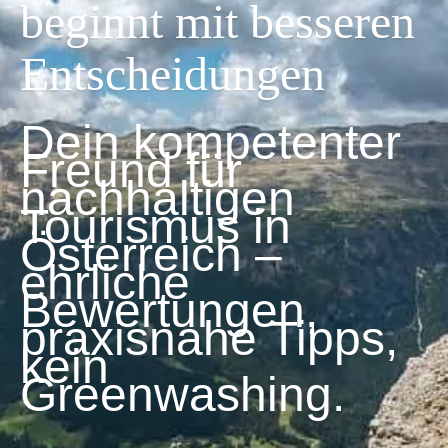
beginnt mit besseren
Entscheidungen
Dein kompetenter
Freund für
nachhaltigen
Tourismus in
Österreich –
ehrliche
Bewertungen,
praxisnahe Tipps,
kein
Greenwashing.