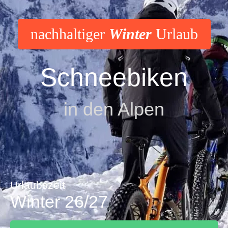
nachhaltiger
Winter
Urlaub
Schneebiken
in den Alpen
Urlaubszeit
Winter 26/27