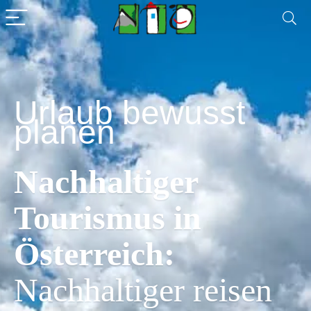
Urlaub bewusst
planen
Nachhaltiger
Tourismus in
Österreich:
Nachhaltiger reisen