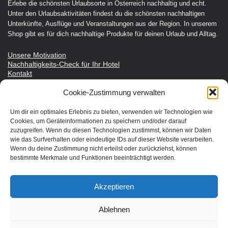
Erlebe die schönsten Urlaubsorte in Österreich nachhaltig und echt.
Unter den Urlaubsaktivitäten findest du die schönsten nachhaltigen
Unterkünfte, Ausflüge und Veranstaltungen aus der Region. In unserem
Shop gibt es für dich nachhaltige Produkte für deinen Urlaub und Alltag.
Unsere Motivation
Nachhaltigkeits-Check für Ihr Hotel
Kontakt
Impressum
Datenschutzerklärung
Cookie-Zustimmung verwalten
Um dir ein optimales Erlebnis zu bieten, verwenden wir Technologien wie
Nachhaltiger Urlaub in den Bundesländern Österreichs
Cookies, um Geräteinformationen zu speichern und/oder darauf
zuzugreifen. Wenn du diesen Technologien zustimmst, können wir Daten
wie das Surfverhalten oder eindeutige IDs auf dieser Website verarbeiten.
Burgenland
Wenn du deine Zustimmung nicht erteilst oder zurückziehst, können
bestimmte Merkmale und Funktionen beeinträchtigt werden.
Kärnten
Niederösterreich
Akzeptieren
Oberösterreich
Salzburg
Ablehnen
Steiermark