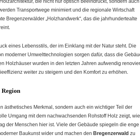
 Holzarchitektur, die nicht nur optisch beeindruckt, sondern auch
 werden Transportwege minimiert und die regionale Wirtschaft
te Bregenzerwälder „Holzhandwerk“, das die jahrhundertealte
eint.
ck eines Lebensstils, der im Einklang mit der Natur steht. Die
tion moderner Umwelttechnologien sorgen dafür, dass die Gebä
llen Holzhäuser wurden in den letzten Jahren aufwendig renovier
eeffizienz weiter zu steigern und den Komfort zu erhöhen.
e Region
ein ästhetisches Merkmal, sondern auch ein wichtiger Teil der
svolle Umgang mit dem nachwachsenden Rohstoff Holz zeigt, wie
ltag der Menschen hier ist. Viele der Gebäude spiegeln die enge
 moderner Baukunst wider und machen den
Bregenzerwald
zu