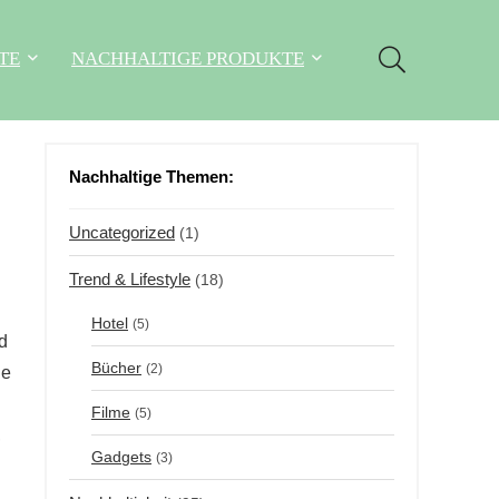
TE
NACHHALTIGE PRODUKTE
Nachhaltige Themen:
Uncategorized
(1)
Trend & Lifestyle
(18)
Hotel
(5)
d
Bücher
(2)
ie
Filme
(5)
,
Gadgets
(3)