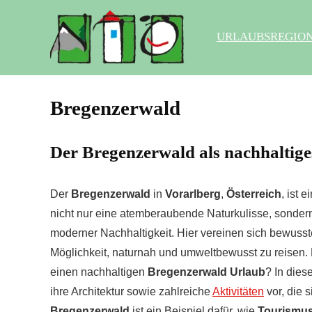
URLAUBSREGIO
Bregenzerwald
Der Bregenzerwald als nachhaltiges
Der
Bregenzerwald
in
Vorarlberg
,
Österreich
, ist 
nicht nur eine atemberaubende Naturkulisse, sondern
moderner Nachhaltigkeit. Hier vereinen sich bewuss
Möglichkeit, naturnah und umweltbewusst zu reisen
einen nachhaltigen
Bregenzerwald Urlaub
? In dies
ihre Architektur sowie zahlreiche
Aktivitäten
vor, die 
Bregenzerwald
ist ein Beispiel dafür, wie
Tourismus