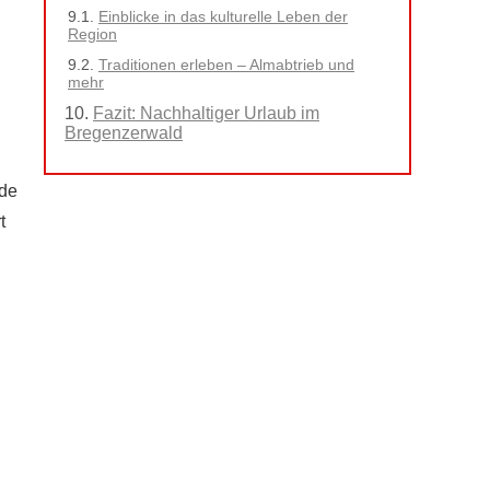
Einblicke in das kulturelle Leben der
Region
Traditionen erleben – Almabtrieb und
mehr
Fazit: Nachhaltiger Urlaub im
Bregenzerwald
ude
t