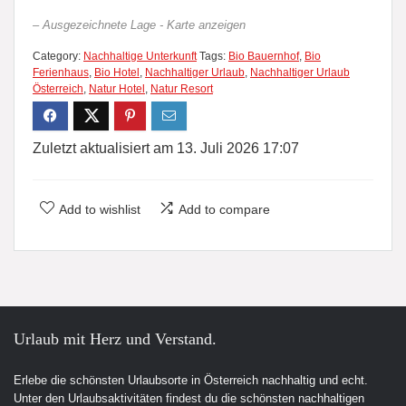
– Ausgezeichnete Lage - Karte anzeigen
Category:
Nachhaltige Unterkunft
Tags:
Bio Bauernhof
,
Bio
Ferienhaus
,
Bio Hotel
,
Nachhaltiger Urlaub
,
Nachhaltiger Urlaub
Österreich
,
Natur Hotel
,
Natur Resort
Zuletzt aktualisiert am 13. Juli 2026 17:07
Add to wishlist
Add to compare
Urlaub mit Herz und Verstand.
Erlebe die schönsten Urlaubsorte in Österreich nachhaltig und echt.
Unter den Urlaubsaktivitäten findest du die schönsten nachhaltigen