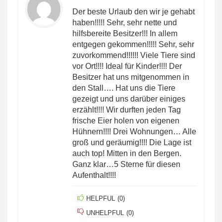
Der beste Urlaub den wir je gehabt
haben!!!!! Sehr, sehr nette und
hilfsbereite Besitzer!!! In allem
entgegen gekommen!!!!! Sehr, sehr
zuvorkommend!!!!!! Viele Tiere sind
vor Ort!!!! Ideal für Kinder!!!! Der
Besitzer hat uns mitgenommen in
den Stall…. Hat uns die Tiere
gezeigt und uns darüber einiges
erzählt!!!! Wir durften jeden Tag
frische Eier holen von eigenen
Hühnern!!!! Drei Wohnungen… Alle
groß und geräumig!!!! Die Lage ist
auch top! Mitten in den Bergen.
Ganz klar…5 Sterne für diesen
Aufenthalt!!!!
HELPFUL
(
0
)
UNHELPFUL
(
0
)