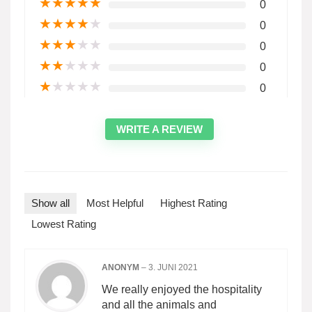
★
★
★
★
★
0
★
★
★
★
★
0
★
★
★
★
★
0
★
★
★
★
★
0
★
★
★
★
★
0
WRITE A REVIEW
Show all
Most Helpful
Highest Rating
Lowest Rating
ANONYM
–
3. JUNI 2021
We really enjoyed the hospitality
and all the animals and