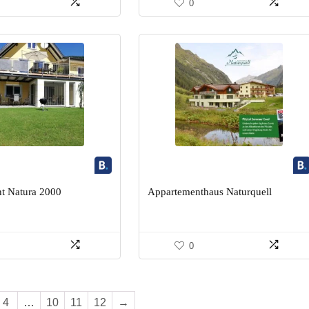
0
t Natura 2000
Appartementhaus Naturquell
0
4
…
10
11
12
→