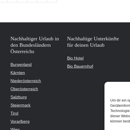
Nachhaltiger Urlaub in
Nachhaltige Unterkünfte
den Bundesländern
für deinen Urlaub
Österreichs
Bio Hotel
Burgenland
Bio Bauernhof
Kärnten
Niederösterreich
Oberösterreich
Salzburg
Um dir ein o
Steiermark
Geräteinfor
Technologien
Tirol
dieser Websi
Vorarlberg
können best
Wien