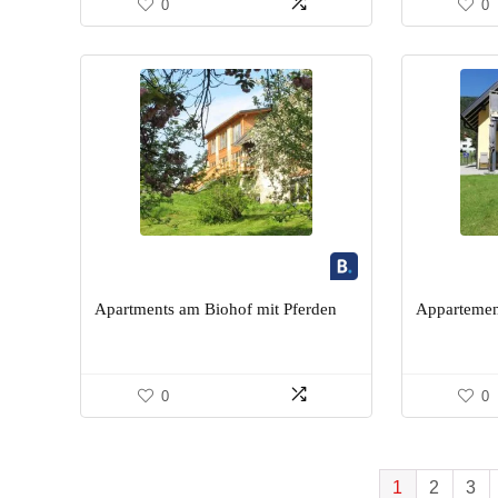
0
0
Apartments am Biohof mit Pferden
Appartemen
0
0
1
2
3