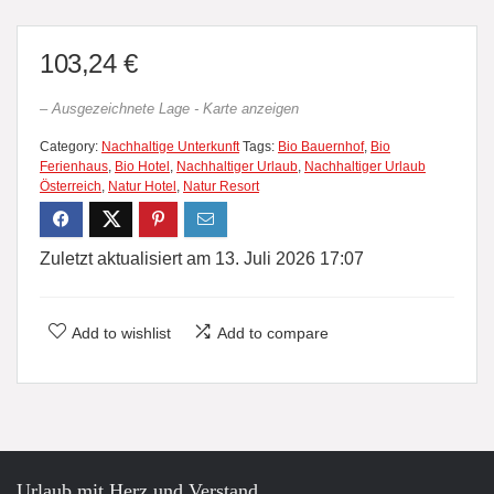
103,24
€
– Ausgezeichnete Lage - Karte anzeigen
Category:
Nachhaltige Unterkunft
Tags:
Bio Bauernhof
,
Bio
Ferienhaus
,
Bio Hotel
,
Nachhaltiger Urlaub
,
Nachhaltiger Urlaub
Österreich
,
Natur Hotel
,
Natur Resort
Zuletzt aktualisiert am 13. Juli 2026 17:07
Add to wishlist
Add to compare
Urlaub mit Herz und Verstand.