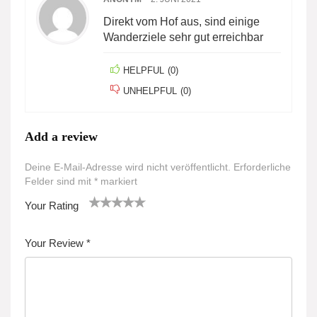
Direkt vom Hof aus, sind einige
Wanderziele sehr gut erreichbar
HELPFUL
(
0
)
UNHELPFUL
(
0
)
Add a review
Deine E-Mail-Adresse wird nicht veröffentlicht.
Erforderliche
Felder sind mit
*
markiert
Your Rating
1
2
3 von
4 von
5 von
v
von
5 Ster
5 Sterne
5 Sternen
Your Review
*
o
5 St
nen
n
n
erne
5
n
St