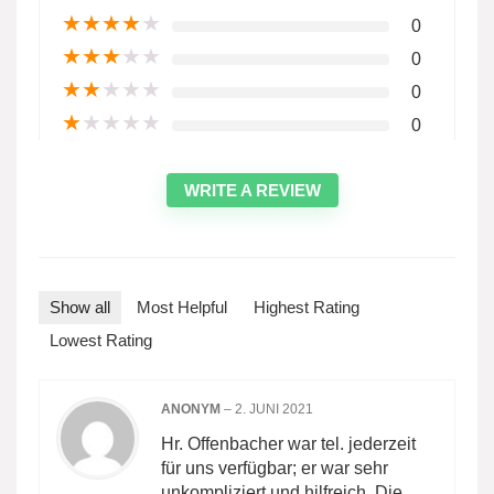
★
★
★
★
★
0
★
★
★
★
★
0
★
★
★
★
★
0
★
★
★
★
★
0
WRITE A REVIEW
Show all
Most Helpful
Highest Rating
Lowest Rating
ANONYM
–
2. JUNI 2021
Hr. Offenbacher war tel. jederzeit
für uns verfügbar; er war sehr
unkompliziert und hilfreich. Die