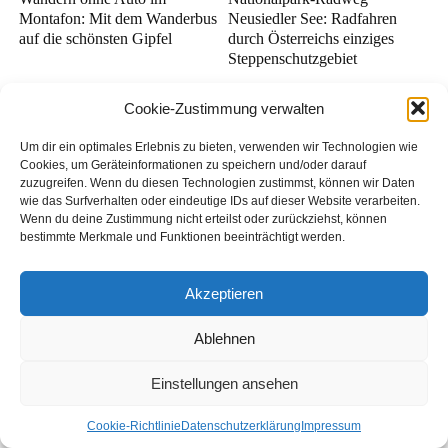
Montafon: Mit dem Wanderbus
Neusiedler See: Radfahren
auf die schönsten Gipfel
durch Österreichs einziges
Steppenschutzgebiet
Cookie-Zustimmung verwalten
Um dir ein optimales Erlebnis zu bieten, verwenden wir Technologien wie
Cookies, um Geräteinformationen zu speichern und/oder darauf
zuzugreifen. Wenn du diesen Technologien zustimmst, können wir Daten
wie das Surfverhalten oder eindeutige IDs auf dieser Website verarbeiten.
Wenn du deine Zustimmung nicht erteilst oder zurückziehst, können
bestimmte Merkmale und Funktionen beeinträchtigt werden.
Nachhaltige Kulinarik im
Radurlaub im Südburgenland
Waldviertel: Essen bei
ohne Auto: Mit Bus & Bike auf
Akzeptieren
SONNENTOR — wenn du
der Linie B2
weißt, wo jede Zutat herkommt
Ablehnen
Einstellungen ansehen
Schreibe das erste Kommentar zu diesem Artikel.
Cookie-Richtlinie
Datenschutzerklärung
Impressum