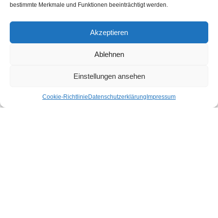
bestimmte Merkmale und Funktionen beeinträchtigt werden.
Urlaub im
Bio Hotel in den
Akzeptieren
Städten Österreichs:
Nachhaltige und
Ablehnen
umweltfreundliche
Unterkünfte für Ihren
Einstellungen ansehen
Städtetrip
Cookie-Richtlinie
Datenschutzerklärung
Impressum
27. August 2025
Nachhaltigkeit erleben
Next
Wenn es um nachhaltiges Leben geht, zählt jede