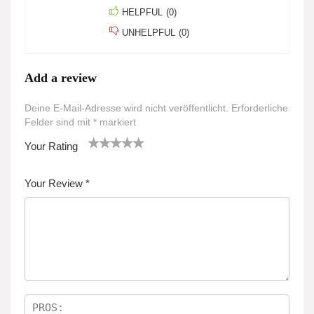
HELPFUL
(
0
)
UNHELPFUL
(
0
)
Add a review
Deine E-Mail-Adresse wird nicht veröffentlicht.
Erforderliche
Felder sind mit
*
markiert
Your Rating
1
2
3 von
4 von
5 von
v
von
5 Ster
5 Sterne
5 Sternen
Your Review
*
o
5 St
nen
n
n
erne
5
n
St
er
n