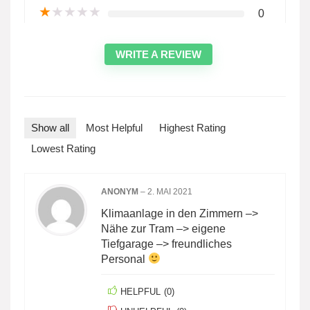
★
★
★
★
★
0
WRITE A REVIEW
Show all
Most Helpful
Highest Rating
Lowest Rating
ANONYM
–
2. MAI 2021
Klimaanlage in den Zimmern –>
Nähe zur Tram –> eigene
Tiefgarage –> freundliches
Personal
HELPFUL
(
0
)