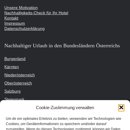
Unsere Motivation
Nachhaltigkeits-Check für Ihr Hotel
Kontakt
Impressum
Datenschutzerklärung
Nachhaltiger Urlaub in den Bundesländern Österreichs
Burgenland
Kärnten
Niederösterreich
Oberösterreich
Salzburg
Steiermark
Cookie-Zustimmung verwalten
Tirol
Vorarlberg
Um dir ein optimales Erlebnis zu bieten, verwenden wir Technologien wie
Wien
Cookies, um Geräteinformationen zu speichern und/oder darauf
zuzugreifen. Wenn du diesen Technologien zustimmst, können wir Daten