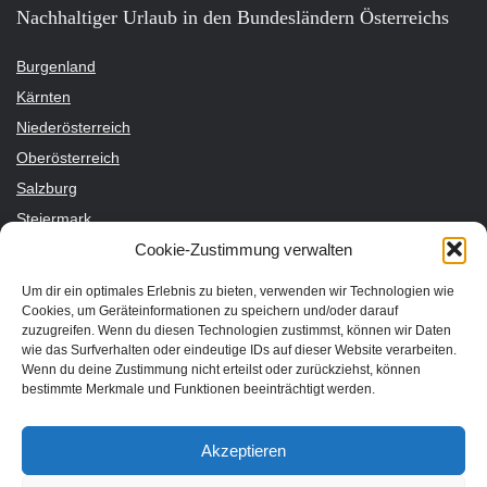
Nachhaltiger Urlaub in den Bundesländern Österreichs
Burgenland
Kärnten
Niederösterreich
Oberösterreich
Salzburg
Steiermark
Cookie-Zustimmung verwalten
Tirol
Vorarlberg
Um dir ein optimales Erlebnis zu bieten, verwenden wir Technologien wie
Wien
Cookies, um Geräteinformationen zu speichern und/oder darauf
zuzugreifen. Wenn du diesen Technologien zustimmst, können wir Daten
wie das Surfverhalten oder eindeutige IDs auf dieser Website verarbeiten.
Nachhaltige Unterkünfte für deinen Urlaub
Wenn du deine Zustimmung nicht erteilst oder zurückziehst, können
bestimmte Merkmale und Funktionen beeinträchtigt werden.
Bio Hotel
Bio Bauernhof
Akzeptieren