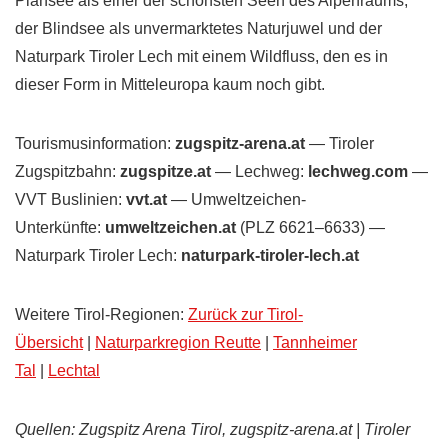
Plansee als einer der schönsten Seen des Alpenraums,
der Blindsee als unvermarktetes Naturjuwel und der
Naturpark Tiroler Lech mit einem Wildfluss, den es in
dieser Form in Mitteleuropa kaum noch gibt.
Tourismusinformation:
zugspitz-arena.at
— Tiroler
Zugspitzbahn:
zugspitze.at
— Lechweg:
lechweg.com
—
VVT Buslinien:
vvt.at
— Umweltzeichen-
Unterkünfte:
umweltzeichen.at
(PLZ 6621–6633) —
Naturpark Tiroler Lech:
naturpark-tiroler-lech.at
Weitere Tirol-Regionen:
Zurück zur Tirol-
Übersicht
|
Naturparkregion Reutte
|
Tannheimer
Tal
|
Lechtal
Quellen:
Zugspitz Arena Tirol, zugspitz-arena.at | Tiroler