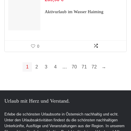
Aktivurlaub im Wasser Haiming
0
1
2
3
4
…
70
71
72
→
Urlaub mit Herz und Verstand.
Erlebe die schönsten Urlaubsorte in Österreich nachhaltig und echt.
Unter den Urlaubsaktivitäten findest du die schönsten nachhaltigen
Unterkünfte, Ausflüge und Veranstaltungen aus der Region. In unserem