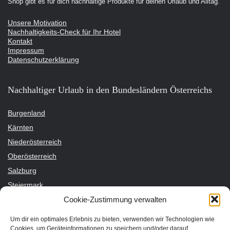
Shop gibt es für dich nachhaltige Produkte für deinen Urlaub und Alltag.
Unsere Motivation
Nachhaltigkeits-Check für Ihr Hotel
Kontakt
Impressum
Datenschutzerklärung
Nachhaltiger Urlaub in den Bundesländern Österreichs
Burgenland
Kärnten
Niederösterreich
Oberösterreich
Salzburg
Steiermark
Cookie-Zustimmung verwalten
Tirol
Vorarlberg
Um dir ein optimales Erlebnis zu bieten, verwenden wir Technologien wie
Wien
Cookies, um Geräteinformationen zu speichern und/oder darauf