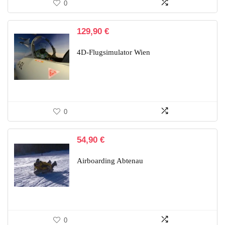
0
129,90
€
4D-Flugsimulator Wien
0
54,90
€
Airboarding Abtenau
0