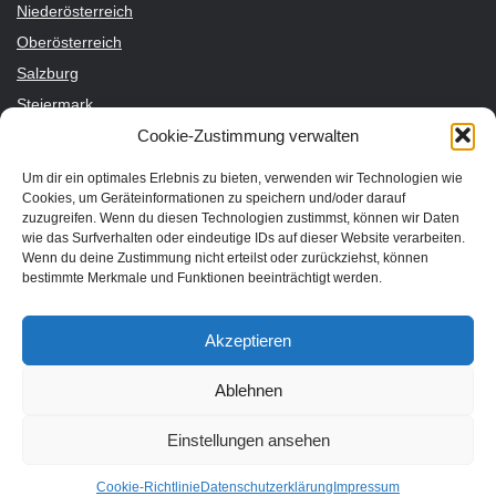
Niederösterreich
Oberösterreich
Salzburg
Steiermark
Cookie-Zustimmung verwalten
Tirol
Vorarlberg
Um dir ein optimales Erlebnis zu bieten, verwenden wir Technologien wie
Wien
Cookies, um Geräteinformationen zu speichern und/oder darauf
zuzugreifen. Wenn du diesen Technologien zustimmst, können wir Daten
wie das Surfverhalten oder eindeutige IDs auf dieser Website verarbeiten.
Nachhaltige Unterkünfte für deinen Urlaub
Wenn du deine Zustimmung nicht erteilst oder zurückziehst, können
bestimmte Merkmale und Funktionen beeinträchtigt werden.
Bio Hotel
Bio Bauernhof
Akzeptieren
Ablehnen
Einstellungen ansehen
© 2026 nachhaltigertourismus.at — Gemacht mit
in Österreich
Cookie-Richtlinie
Datenschutzerklärung
Impressum