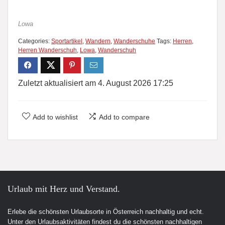
Lowa
Categories:
Sportartikel
,
Wandern
,
Wanderschuhe
Tags:
Herren
,
Herren Wanderschuh
,
Lowa
,
Wanderschuh
Zuletzt aktualisiert am 4. August 2026 17:25
Add to wishlist
Add to compare
Urlaub mit Herz und Verstand.
Erlebe die schönsten Urlaubsorte in Österreich nachhaltig und echt.
Unter den Urlaubsaktivitäten findest du die schönsten nachhaltigen