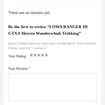
There are no reviews yet.
Be the first to review “LOWA RANGER III
GTX® Herren Wanderschuh Trekking”
Deine E-Mail-Adresse wird nicht veröffentlicht.
Erforderliche
Felder sind mit
*
markiert
Your Rating
1
2
3 von
4 von
5 von
v
von
5 Ster
5 Sterne
5 Sternen
Your Review
*
o
5 St
nen
n
n
erne
5
n
St
er