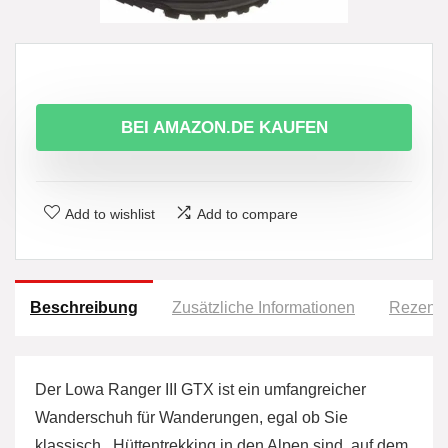
BEI AMAZON.DE KAUFEN
Add to wishlist
Add to compare
Beschreibung
Zusätzliche Informationen
Rezensi
Der Lowa Ranger III GTX ist ein umfangreicher
Wanderschuh für Wanderungen, egal ob Sie
klassisch Hüttentrekking in den Alpen sind, auf dem