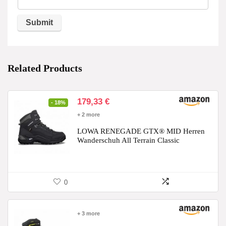
Related Products
Ursprünglicher
Aktueller
179,33
€
- 18%
Preis
Preis
+ 2 more
war:
ist:
220,00 €
179,33 €.
LOWA RENEGADE GTX® MID Herren
Wanderschuh All Terrain Classic
0
+ 3 more