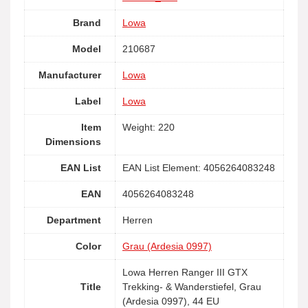
Brand
Lowa
Model
210687
Manufacturer
Lowa
Label
Lowa
Item
Weight: 220
Dimensions
EAN List
EAN List Element: 4056264083248
EAN
4056264083248
Department
Herren
Color
Grau (Ardesia 0997)
Lowa Herren Ranger III GTX
Title
Trekking- & Wanderstiefel, Grau
(Ardesia 0997), 44 EU