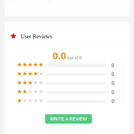
User Reviews
0.0
out of 5
★
★
★
★
★
0
★
★
★
★
★
0
★
★
★
★
★
0
★
★
★
★
★
0
★
★
★
★
★
0
WRITE A REVIEW