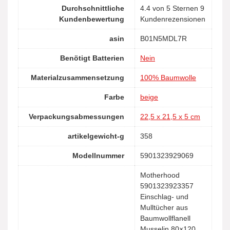
Durchschnittliche
4.4 von 5 Sternen 9
Kundenbewertung
Kundenrezensionen
asin
B01N5MDL7R
Benötigt Batterien
Nein
Materialzusammensetzung
100% Baumwolle
Farbe
beige
Verpackungsabmessungen
22,5 x 21,5 x 5 cm
artikelgewicht-g
358
Modellnummer
5901323929069
Motherhood
5901323923357
Einschlag- und
Mulltücher aus
Baumwollflanell
Musselin 80×120