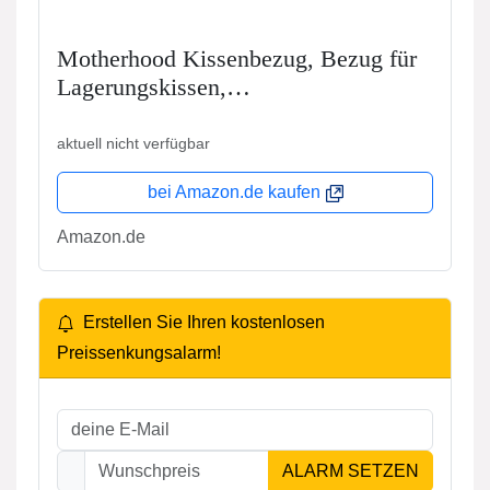
Motherhood Kissenbezug, Bezug für
Lagerungskissen,
Seitenschläferkissen, 100% naturreine
Baumwolle - Öko-Tex Standard 100,
aktuell nicht verfügbar
Grau Classics 2017
bei Amazon.de kaufen
Amazon.de
Erstellen Sie Ihren kostenlosen
Preissenkungsalarm!
ALARM SETZEN