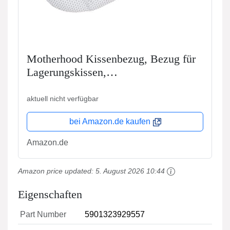
Motherhood Kissenbezug, Bezug für
Lagerungskissen,
Seitenschläferkissen, 100% naturreine
Baumwolle - Öko-Tex Standard 100,
aktuell nicht verfügbar
Grau Classics 2017
bei Amazon.de kaufen
Amazon.de
Amazon price updated:
5. August 2026 10:44
Eigenschaften
Part Number
5901323929557