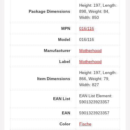
Height: 197, Length:
Package Dimensions
898, Weight: 84,
Width: 850
MPN
016/116
Model
016/116
Manufacturer
Motherhood
Label
Motherhood
Height: 197, Length:
Item Dimensions
866, Weight: 79,
Width: 827
EAN List Element:
EAN List
5901323923357
EAN
5901323923357
Color
Fische