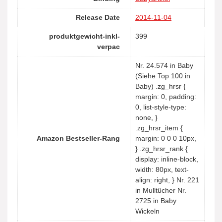
Release Date
2014-11-04
produktgewicht-inkl-
399
verpac
Nr. 24.574 in Baby
(Siehe Top 100 in
Baby) .zg_hrsr {
margin: 0, padding:
0, list-style-type:
none, }
.zg_hrsr_item {
Amazon Bestseller-Rang
margin: 0 0 0 10px,
} .zg_hrsr_rank {
display: inline-block,
width: 80px, text-
align: right, } Nr. 221
in Mulltücher Nr.
2725 in Baby
Wickeln