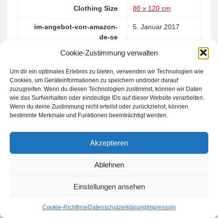
Clothing Size
80 x 120 cm
im-angebot-von-amazon-
5. Januar 2017
de-se
Cookie-Zustimmung verwalten
Um dir ein optimales Erlebnis zu bieten, verwenden wir Technologien wie
Cookies, um Geräteinformationen zu speichern und/oder darauf
zuzugreifen. Wenn du diesen Technologien zustimmst, können wir Daten
wie das Surfverhalten oder eindeutige IDs auf dieser Website verarbeiten.
14 reviews for
Motherhood
Wenn du deine Zustimmung nicht erteilst oder zurückziehst, können
5901323923357 Einschlag- Und Mulltücher
bestimmte Merkmale und Funktionen beeinträchtigt werden.
Aus Baumwollflanell Musselin 80×120 Cm (2
Akzeptieren
Stück) – Premium, 100% Naturreine Baumwolle
– Öko-Tex Standard 100, Fische für gesunde
Ablehnen
Babys
Einstellungen ansehen
4.6
Cookie-Richtlinie
Datenschutzerklärung
Impressum
out of 5