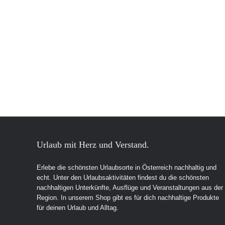
Urlaub mit Herz und Verstand.
Erlebe die schönsten Urlaubsorte in Österreich nachhaltig und
echt. Unter den Urlaubsaktivitäten findest du die schönsten
nachhaltigen Unterkünfte, Ausflüge und Veranstaltungen aus der
Region. In unserem Shop gibt es für dich nachhaltige Produkte
für deinen Urlaub und Alltag.