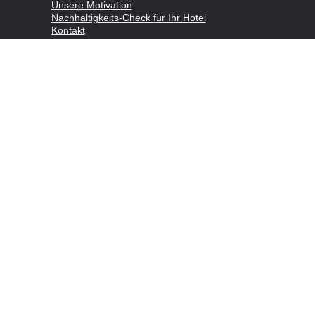
Unsere Motivation
Nachhaltigkeits-Check für Ihr Hotel
Kontakt
Impressum
Datenschutzerklärung
© 2026 nachhaltigertourismus.at — Gemacht mit
in Österreich