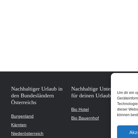
Nachhaltiger Urlaub in
Nachhaltige Unterkünfte
Um dir ein o
den Bundesländern
für deinen Urlaub
Geräteinfor
Österreichs
Technologien
Bio Hotel
dieser Websi
können best
Burgenland
Bio Bauernhof
Kärnten
Akz
Niederösterreich