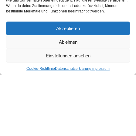
wie das Surfverhalten oder eindeutige IDs auf dieser Website verarbeiten.
Shop gibt es für dich nachhaltige Produkte für deinen Urlaub und Alltag.
Wenn du deine Zustimmung nicht erteilst oder zurückziehst, können
bestimmte Merkmale und Funktionen beeinträchtigt werden.
Unsere Motivation
Nachhaltigkeits-Check für Ihr Hotel
Kontakt
Akzeptieren
Impressum
Datenschutzerklärung
Ablehnen
Nachhaltiger Urlaub in den Bundesländern Österreichs
Einstellungen ansehen
Cookie-Richtlinie
Datenschutzerklärung
Impressum
Burgenland
Kärnten
Niederösterreich
Oberösterreich
Salzburg
Steiermark
Tirol
Vorarlberg