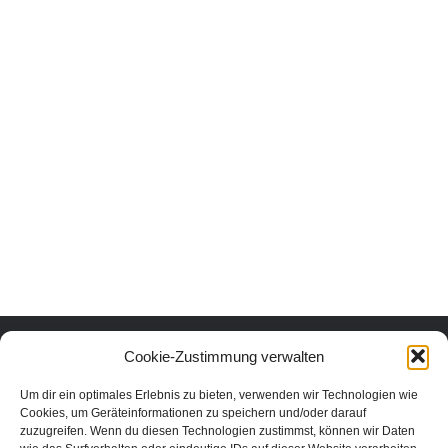
Urlaub mit Herz und Verstand.
Cookie-Zustimmung verwalten
Um dir ein optimales Erlebnis zu bieten, verwenden wir Technologien wie
Erlebe die schönsten Urlaubsorte in Österreich nachhaltig und echt.
Cookies, um Geräteinformationen zu speichern und/oder darauf
Unter den Urlaubsaktivitäten findest du die schönsten nachhaltigen
zuzugreifen. Wenn du diesen Technologien zustimmst, können wir Daten
Unterkünfte, Ausflüge und Veranstaltungen aus der Region. In unserem