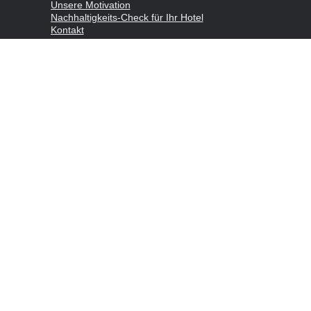
Unsere Motivation
Nachhaltigkeits-Check für Ihr Hotel
Kontakt
Impressum
Datenschutzerklärung
© 2026 nachhaltigertourismus.at — Gemacht mit
in Österreich