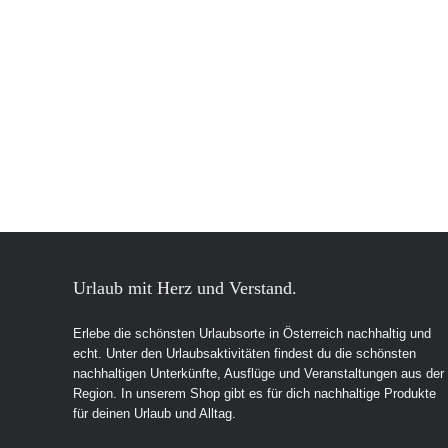
Urlaub mit Herz und Verstand.
Erlebe die schönsten Urlaubsorte in Österreich nachhaltig und
echt. Unter den Urlaubsaktivitäten findest du die schönsten
nachhaltigen Unterkünfte, Ausflüge und Veranstaltungen aus der
Region. In unserem Shop gibt es für dich nachhaltige Produkte
für deinen Urlaub und Alltag.