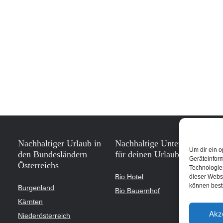
Nachhaltiger Urlaub in
Nachhaltige Unterkünfte
Um dir ein o
den Bundesländern
für deinen Urlaub
Geräteinfor
Österreichs
Technologien
Bio Hotel
dieser Websi
können best
Burgenland
Bio Bauernhof
Kärnten
Akz
Niederösterreich