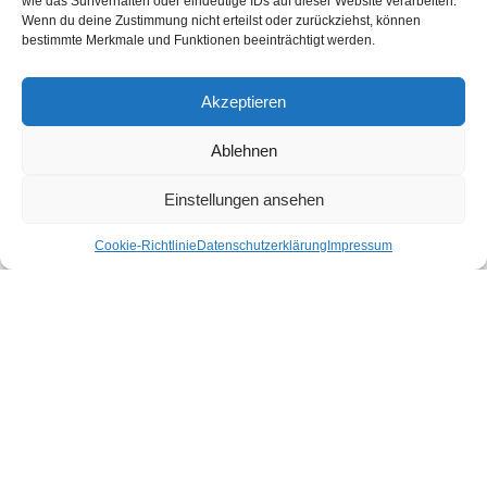
wie das Surfverhalten oder eindeutige IDs auf dieser Website verarbeiten.
Shop gibt es für dich nachhaltige Produkte für deinen Urlaub und Alltag.
Wenn du deine Zustimmung nicht erteilst oder zurückziehst, können
bestimmte Merkmale und Funktionen beeinträchtigt werden.
Unsere Motivation
Nachhaltigkeits-Check für Ihr Hotel
Kontakt
Akzeptieren
Impressum
Datenschutzerklärung
Ablehnen
Nachhaltiger Urlaub in den Bundesländern Österreichs
Einstellungen ansehen
Cookie-Richtlinie
Datenschutzerklärung
Impressum
Burgenland
Kärnten
Niederösterreich
Oberösterreich
Salzburg
Steiermark
Tirol
Vorarlberg