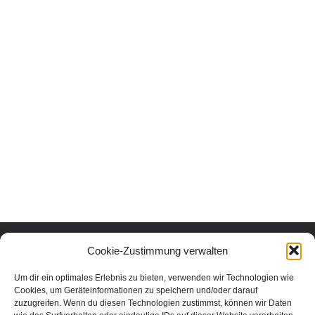
Urlaub mit Herz und Verstand.
Cookie-Zustimmung verwalten
Um dir ein optimales Erlebnis zu bieten, verwenden wir Technologien wie
Erlebe die schönsten Urlaubsorte in Österreich nachhaltig und echt.
Cookies, um Geräteinformationen zu speichern und/oder darauf
Unter den Urlaubsaktivitäten findest du die schönsten nachhaltigen
zuzugreifen. Wenn du diesen Technologien zustimmst, können wir Daten
Unterkünfte, Ausflüge und Veranstaltungen aus der Region. In unserem