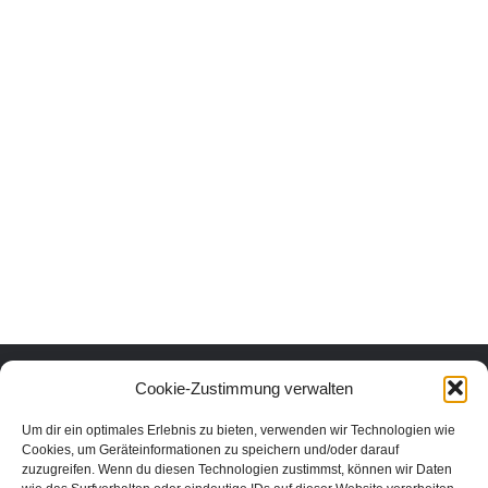
Urlaub mit Herz und Verstand.
Cookie-Zustimmung verwalten
Um dir ein optimales Erlebnis zu bieten, verwenden wir Technologien wie
Erlebe die schönsten Urlaubsorte in Österreich nachhaltig und echt.
Cookies, um Geräteinformationen zu speichern und/oder darauf
Unter den Urlaubsaktivitäten findest du die schönsten nachhaltigen
zuzugreifen. Wenn du diesen Technologien zustimmst, können wir Daten
Unterkünfte, Ausflüge und Veranstaltungen aus der Region. In unserem