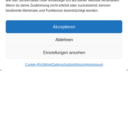
wie das Surfverhalten oder eindeutige IDs auf dieser Website verarbeiten.
Shop gibt es für dich nachhaltige Produkte für deinen Urlaub und Alltag.
Wenn du deine Zustimmung nicht erteilst oder zurückziehst, können
bestimmte Merkmale und Funktionen beeinträchtigt werden.
Unsere Motivation
Nachhaltigkeits-Check für Ihr Hotel
Kontakt
Akzeptieren
Impressum
Datenschutzerklärung
Ablehnen
Nachhaltiger Urlaub in den Bundesländern Österreichs
Einstellungen ansehen
Cookie-Richtlinie
Datenschutzerklärung
Impressum
Burgenland
Kärnten
Niederösterreich
Oberösterreich
Salzburg
Steiermark
Tirol
Vorarlberg