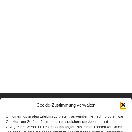
Urlaub mit Herz und Verstand.
Cookie-Zustimmung verwalten
Um dir ein optimales Erlebnis zu bieten, verwenden wir Technologien wie
Erlebe die schönsten Urlaubsorte in Österreich nachhaltig und echt.
Cookies, um Geräteinformationen zu speichern und/oder darauf
Unter den Urlaubsaktivitäten findest du die schönsten nachhaltigen
zuzugreifen. Wenn du diesen Technologien zustimmst, können wir Daten
Unterkünfte, Ausflüge und Veranstaltungen aus der Region. In unserem