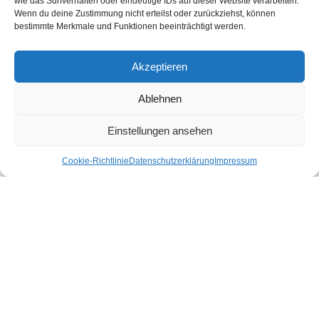
wie das Surfverhalten oder eindeutige IDs auf dieser Website verarbeiten.
Shop gibt es für dich nachhaltige Produkte für deinen Urlaub und Alltag.
Wenn du deine Zustimmung nicht erteilst oder zurückziehst, können
bestimmte Merkmale und Funktionen beeinträchtigt werden.
Unsere Motivation
Nachhaltigkeits-Check für Ihr Hotel
Kontakt
Akzeptieren
Impressum
Datenschutzerklärung
Ablehnen
Nachhaltiger Urlaub in den Bundesländern Österreichs
Einstellungen ansehen
Cookie-Richtlinie
Datenschutzerklärung
Impressum
Burgenland
Kärnten
Niederösterreich
Oberösterreich
Salzburg
Steiermark
Tirol
Vorarlberg