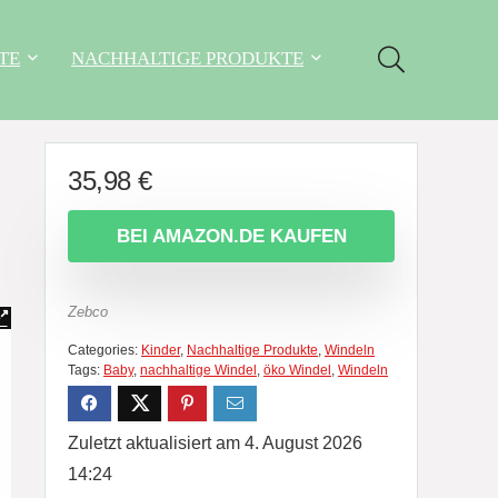
TE
NACHHALTIGE PRODUKTE
35,98
€
BEI AMAZON.DE KAUFEN
Zebco
Categories:
Kinder
,
Nachhaltige Produkte
,
Windeln
Tags:
Baby
,
nachhaltige Windel
,
öko Windel
,
Windeln
Zuletzt aktualisiert am 4. August 2026
14:24