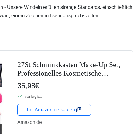
 - Unsere Windeln erfüllen strenge Standards, einschließlich
an, einem Zeichen mit sehr anspruchsvollen
27St Schminkkasten Make-Up Set,
Professionelles Kosmetische
Schmink Set mit Lidschatten
35,98€
Lippengloss Rouge Concealer Usw,
verfügbar
Multifunktions Kosmetik Produkte
für...
bei Amazon.de kaufen
Amazon.de