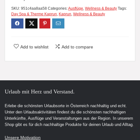
SKU:
951c4aa8aa58
Categories:
Ausflüge
,
Wellness & Beauty
Tags:
Day Spa & Therme Kaprun
,
Kaprun
,
Wellness & Beauty
Add to wishlist
Add to compare
Urlaub mit Herz und Verstand.
Erlebe die schönsten Urlaubsorte in Österreich nachhaltig und echt.
Unter den Urlaubsaktivitäten findest du die schönsten nachhaltigen
Unterkünfte, Ausflüge und Veranstaltungen aus der Region. In unserem
Shop gibt es für dich nachhaltige Produkte für deinen Urlaub und Alltag.
Unsere Motivation