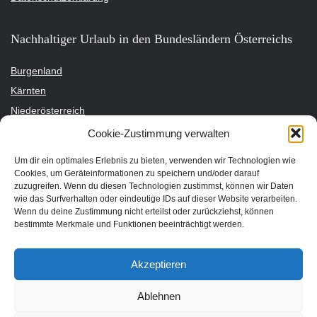
Nachhaltiger Urlaub in den Bundesländern Österreichs
Burgenland
Kärnten
Niederösterreich
Oberösterreich
Cookie-Zustimmung verwalten
Salzburg
Um dir ein optimales Erlebnis zu bieten, verwenden wir Technologien wie
Steiermark
Cookies, um Geräteinformationen zu speichern und/oder darauf
zuzugreifen. Wenn du diesen Technologien zustimmst, können wir Daten
Tirol
wie das Surfverhalten oder eindeutige IDs auf dieser Website verarbeiten.
Vorarlberg
Wenn du deine Zustimmung nicht erteilst oder zurückziehst, können
bestimmte Merkmale und Funktionen beeinträchtigt werden.
Wien
Nachhaltige Unterkünfte für deinen Urlaub
Akzeptieren
Bio Hotel
Ablehnen
Bio Bauernhof