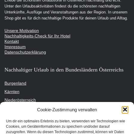
Erlebe die schönsten Urlaubsorte in Österreich nachhaltig und echt.
Unter den Urlaubsaktivitäten findest du die schönsten nachhaltigen
Unterkünfte, Ausflüge und Veranstaltungen aus der Region. In unserem
Shop gibt es für dich nachhaltige Produkte für deinen Urlaub und Alltag.
Unsere Motivation
Nachhaltigkeits-Check für Ihr Hotel
Kontakt
Impressum
Datenschutzerklärung
Nachhaltiger Urlaub in den Bundesländern Österreichs
Burgenland
Kärnten
Niederösterreich
Oberösterreich
Cookie-Zustimmung verwalten
Salzburg
Um dir ein optimales Erlebnis zu bieten, verwenden wir Technologien wie
Steiermark
Cookies, um Geräteinformationen zu speichern und/oder darauf
zuzugreifen. Wenn du diesen Technologien zustimmst, können wir Daten
Tirol