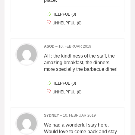
place.
HELPFUL
(
0
)
UNHELPFUL
(
0
)
ASOD
–
10. FEBRUAR 2019
All : the kindliness of the staff, the
amazing breakfast, the dinners
more specially the barbecue diner!
HELPFUL
(
0
)
UNHELPFUL
(
0
)
SYDNEY
–
10. FEBRUAR 2019
We had a wonderful stay here.
Would love to come back and stay