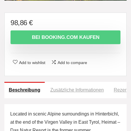
98,86
€
BEI BOOKING.COM KAUFEN
Add to wishlist
Add to compare
Beschreibung
Zusätzliche Informationen
Rezensi
Located in scenic Alpine surroundings in Hinterbichl,
at the end of the Virgen Valley in East Tyrol, Heimat –
Das Natur Resort is the former summer…