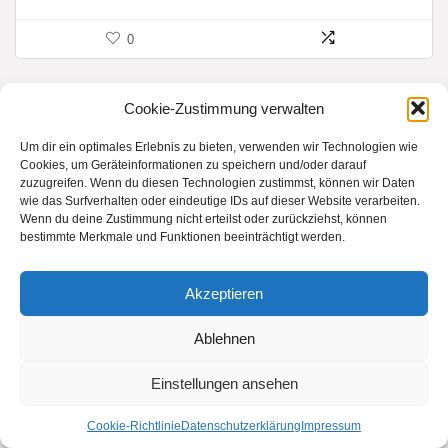
0
Cookie-Zustimmung verwalten
98,86
€
Um dir ein optimales Erlebnis zu bieten, verwenden wir Technologien wie
Cookies, um Geräteinformationen zu speichern und/oder darauf
zuzugreifen. Wenn du diesen Technologien zustimmst, können wir Daten
Categories:
Bio Hotel
,
Nachhaltige Unterkunft
,
Tirol
wie das Surfverhalten oder eindeutige IDs auf dieser Website verarbeiten.
Wenn du deine Zustimmung nicht erteilst oder zurückziehst, können
bestimmte Merkmale und Funktionen beeinträchtigt werden.
Zuletzt aktualisiert am 13. Juli 2026 17:13
Akzeptieren
Add to wishlist
Add to compare
Ablehnen
Einstellungen ansehen
Cookie-Richtlinie
Datenschutzerklärung
Impressum