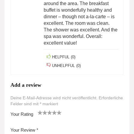
around the area. The breakfast
buffet is wonderfully healthy and
dinner – though not a-la-carte – is
excellent. The room was clean.
The shower was excellent. And the
spa was wonderful. Overall:
excellent value!
HELPFUL
(
0
)
UNHELPFUL
(
0
)
Add a review
Deine E-Mail-Adresse wird nicht veröffentlicht.
Erforderliche
Felder sind mit
*
markiert
Your Rating
1
2
3 von
4 von
5 von
v
von
5 Ster
5 Sterne
5 Sternen
Your Review
*