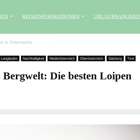
NEN
REISEINFORMATIONEN
URLAUBSANGEBO
n in Österreichs
Langlaufen
Nachhaltigkeit
Niederösterreich
Oberösterreich
Salzburg
Tirol
 Bergwelt: Die besten Loipen