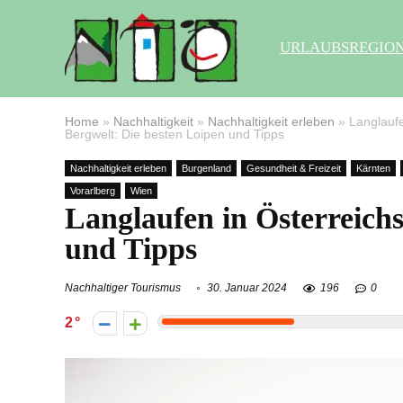
URLAUBSREGIO
Home
»
Nachhaltigkeit
»
Nachhaltigkeit erleben
»
Langlaufe
Bergwelt: Die besten Loipen und Tipps
Nachhaltigkeit erleben
Burgenland
Gesundheit & Freizeit
Kärnten
Vorarlberg
Wien
Langlaufen in Österreichs
und Tipps
Nachhaltiger Tourismus
30. Januar 2024
196
0
2