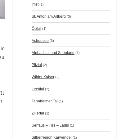
Imst
(1)
St. Anton am Arlberg
(3)
Ötztal
(1)
Achensee
(3)
Die
Alpbachtal und Seenland
(1)
zu
Pitztal
(2)
Wilder Kaiser
(3)
Lechtal
(2)
ßt
Tannheimer Tal
t
(1)
Zillertal
(1)
Serfaus – Fiss – Ladis
(1)
Silberregion Karwendel
(1)