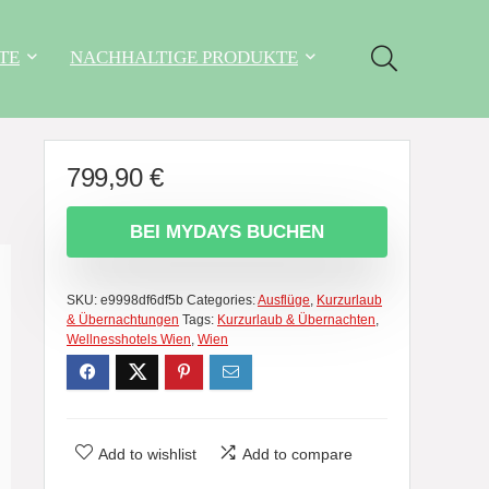
TE
NACHHALTIGE PRODUKTE
799,90
€
BEI MYDAYS BUCHEN
SKU:
e9998df6df5b
Categories:
Ausflüge
,
Kurzurlaub
& Übernachtungen
Tags:
Kurzurlaub & Übernachten
,
Wellnesshotels Wien
,
Wien
Add to wishlist
Add to compare