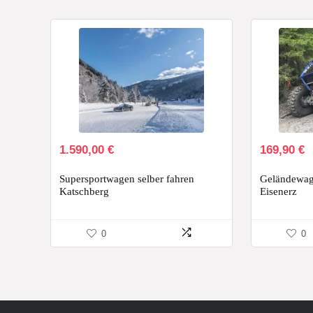
1.590,00
€
169,90
€
Supersportwagen selber fahren
Geländewage
Katschberg
Eisenerz
0
0