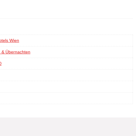
otels Wien
b & Übernachten
0