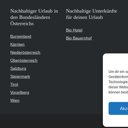
Nachhaltiger Urlaub in
Nachhaltige Unterkünfte
den Bundesländern
für deinen Urlaub
Österreichs
Bio Hotel
Burgenland
Bio Bauernhof
Kärnten
Niederösterreich
Oberösterreich
Salzburg
Um dir ein o
Steiermark
Geräteinfor
Technologien
Tirol
dieser Websi
Vorarlberg
können best
Wien
Akz