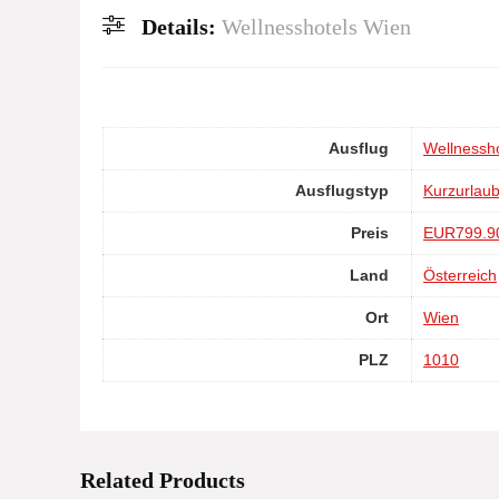
Details:
Wellnesshotels Wien
Ausflug
Wellnessh
Ausflugstyp
Kurzurlau
Preis
EUR799.9
Land
Österreich
Ort
Wien
PLZ
1010
Related Products