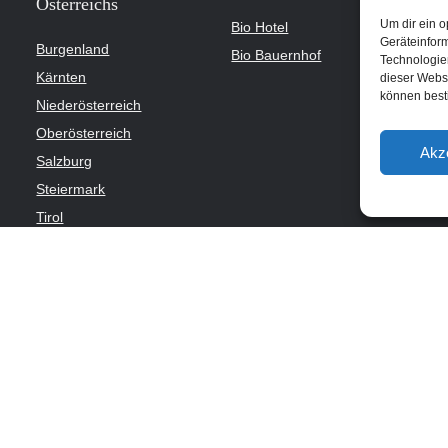
Österreichs
Um dir ein o
Bio Hotel
Geräteinfor
Burgenland
Bio Bauernhof
Technologien
Kärnten
dieser Websi
können best
Niederösterreich
Oberösterreich
Akz
Salzburg
Steiermark
Tirol
Vorarlberg
Wien