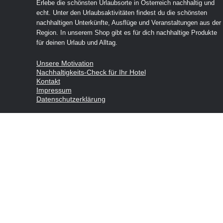
Erlebe die schönsten Urlaubsorte in Österreich nachhaltig und
echt. Unter den Urlaubsaktivitäten findest du die schönsten
nachhaltigen Unterkünfte, Ausflüge und Veranstaltungen aus der
Region. In unserem Shop gibt es für dich nachhaltige Produkte
für deinen Urlaub und Alltag.
Unsere Motivation
Nachhaltigkeits-Check für Ihr Hotel
Kontakt
Impressum
Datenschutzerklärung
© 2026 nachhaltigertourismus.at — Gemacht mit
in Österreich