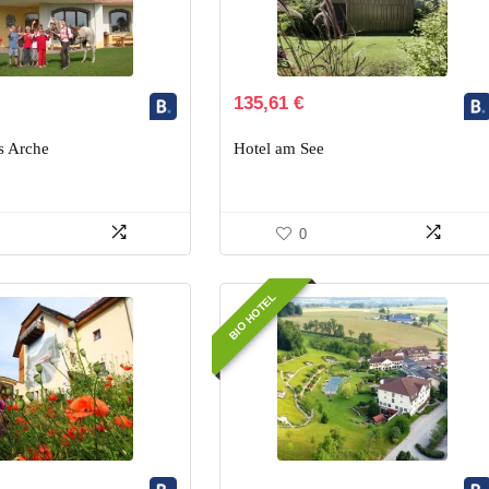
135,61
€
s Arche
Hotel am See
0
BIO HOTEL