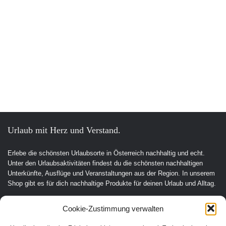
Urlaub mit Herz und Verstand.
Erlebe die schönsten Urlaubsorte in Österreich nachhaltig und echt.
Unter den Urlaubsaktivitäten findest du die schönsten nachhaltigen
Unterkünfte, Ausflüge und Veranstaltungen aus der Region. In unserem
Shop gibt es für dich nachhaltige Produkte für deinen Urlaub und Alltag.
Unsere Motivation
Cookie-Zustimmung verwalten
Nachhaltigkeits-Check für Ihr Hotel
Kontakt