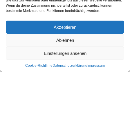
wie das Surfverhalten oder eindeutige IDs auf dieser Website verarbeiten.
Shop gibt es für dich nachhaltige Produkte für deinen Urlaub und Alltag.
Wenn du deine Zustimmung nicht erteilst oder zurückziehst, können
bestimmte Merkmale und Funktionen beeinträchtigt werden.
Unsere Motivation
Nachhaltigkeits-Check für Ihr Hotel
Kontakt
Akzeptieren
Impressum
Datenschutzerklärung
Ablehnen
Nachhaltiger Urlaub in den Bundesländern Österreichs
Einstellungen ansehen
Cookie-Richtlinie
Datenschutzerklärung
Impressum
Burgenland
Kärnten
Niederösterreich
Oberösterreich
Salzburg
Steiermark
Tirol
Vorarlberg