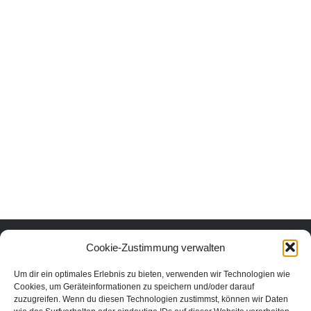
Urlaub mit Herz und Verstand.
Cookie-Zustimmung verwalten
Um dir ein optimales Erlebnis zu bieten, verwenden wir Technologien wie
Erlebe die schönsten Urlaubsorte in Österreich nachhaltig und echt.
Cookies, um Geräteinformationen zu speichern und/oder darauf
Unter den Urlaubsaktivitäten findest du die schönsten nachhaltigen
zuzugreifen. Wenn du diesen Technologien zustimmst, können wir Daten
Unterkünfte, Ausflüge und Veranstaltungen aus der Region. In unserem