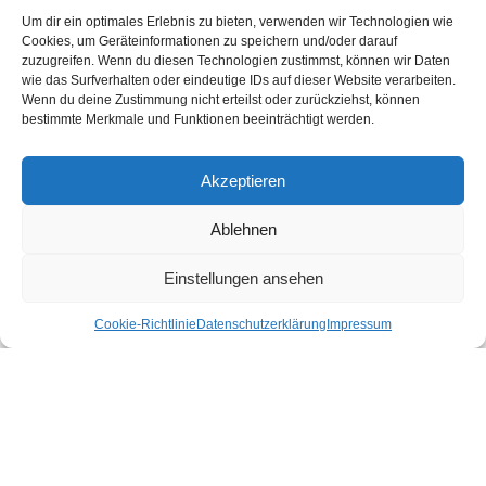
Erlebe die schönsten Urlaubsorte in Österreich nachhaltig und echt.
Um dir ein optimales Erlebnis zu bieten, verwenden wir Technologien wie
Unter den Urlaubsaktivitäten findest du die schönsten nachhaltigen
Cookies, um Geräteinformationen zu speichern und/oder darauf
Unterkünfte, Ausflüge und Veranstaltungen aus der Region. In unserem
zuzugreifen. Wenn du diesen Technologien zustimmst, können wir Daten
Shop gibt es für dich nachhaltige Produkte für deinen Urlaub und Alltag.
wie das Surfverhalten oder eindeutige IDs auf dieser Website verarbeiten.
Wenn du deine Zustimmung nicht erteilst oder zurückziehst, können
Unsere Motivation
bestimmte Merkmale und Funktionen beeinträchtigt werden.
Nachhaltigkeits-Check für Ihr Hotel
Kontakt
Impressum
Akzeptieren
Datenschutzerklärung
Ablehnen
Nachhaltiger Urlaub in den Bundesländern Österreichs
Einstellungen ansehen
Burgenland
Cookie-Richtlinie
Datenschutzerklärung
Impressum
Kärnten
Niederösterreich
Oberösterreich
Salzburg
Steiermark
Tirol