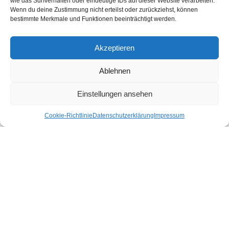
wie das Surfverhalten oder eindeutige IDs auf dieser Website verarbeiten.
Shop gibt es für dich nachhaltige Produkte für deinen Urlaub und Alltag.
Wenn du deine Zustimmung nicht erteilst oder zurückziehst, können
bestimmte Merkmale und Funktionen beeinträchtigt werden.
Unsere Motivation
Nachhaltigkeits-Check für Ihr Hotel
Kontakt
Akzeptieren
Impressum
Datenschutzerklärung
Ablehnen
Nachhaltiger Urlaub in den Bundesländern Österreichs
Einstellungen ansehen
Cookie-Richtlinie
Datenschutzerklärung
Impressum
Burgenland
Kärnten
Niederösterreich
Oberösterreich
Salzburg
Steiermark
Tirol
Vorarlberg