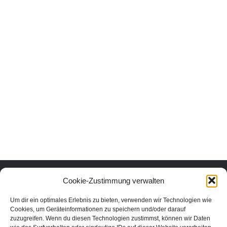
Urlaub mit Herz und Verstand.
Cookie-Zustimmung verwalten
Um dir ein optimales Erlebnis zu bieten, verwenden wir Technologien wie
Erlebe die schönsten Urlaubsorte in Österreich nachhaltig und echt.
Cookies, um Geräteinformationen zu speichern und/oder darauf
Unter den Urlaubsaktivitäten findest du die schönsten nachhaltigen
zuzugreifen. Wenn du diesen Technologien zustimmst, können wir Daten
Unterkünfte, Ausflüge und Veranstaltungen aus der Region. In unserem