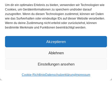
Erlebe die schönsten Urlaubsorte in Österreich nachhaltig und echt.
Um dir ein optimales Erlebnis zu bieten, verwenden wir Technologien wie
Unter den Urlaubsaktivitäten findest du die schönsten nachhaltigen
Cookies, um Geräteinformationen zu speichern und/oder darauf
Unterkünfte, Ausflüge und Veranstaltungen aus der Region. In unserem
zuzugreifen. Wenn du diesen Technologien zustimmst, können wir Daten
Shop gibt es für dich nachhaltige Produkte für deinen Urlaub und Alltag.
wie das Surfverhalten oder eindeutige IDs auf dieser Website verarbeiten.
Wenn du deine Zustimmung nicht erteilst oder zurückziehst, können
Unsere Motivation
bestimmte Merkmale und Funktionen beeinträchtigt werden.
Nachhaltigkeits-Check für Ihr Hotel
Kontakt
Impressum
Akzeptieren
Datenschutzerklärung
Ablehnen
Nachhaltiger Urlaub in den Bundesländern Österreichs
Einstellungen ansehen
Burgenland
Cookie-Richtlinie
Datenschutzerklärung
Impressum
Kärnten
Niederösterreich
Oberösterreich
Salzburg
Steiermark
Tirol