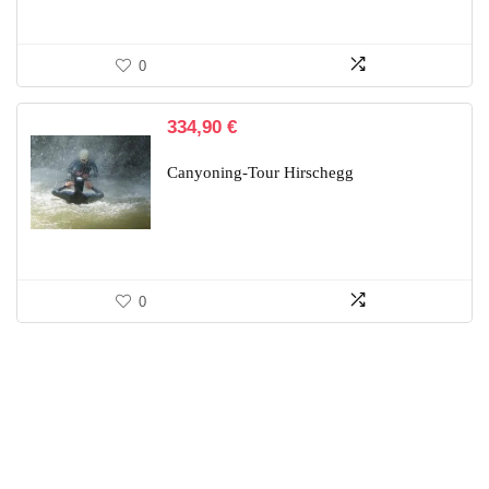
0
334,90
€
Canyoning-Tour Hirschegg
0