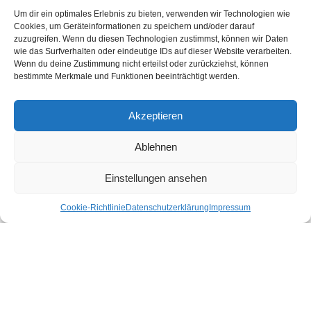
Erlebe die schönsten Urlaubsorte in Österreich nachhaltig und echt.
Um dir ein optimales Erlebnis zu bieten, verwenden wir Technologien wie
Unter den Urlaubsaktivitäten findest du die schönsten nachhaltigen
Cookies, um Geräteinformationen zu speichern und/oder darauf
Unterkünfte, Ausflüge und Veranstaltungen aus der Region. In unserem
zuzugreifen. Wenn du diesen Technologien zustimmst, können wir Daten
Shop gibt es für dich nachhaltige Produkte für deinen Urlaub und Alltag.
wie das Surfverhalten oder eindeutige IDs auf dieser Website verarbeiten.
Wenn du deine Zustimmung nicht erteilst oder zurückziehst, können
Unsere Motivation
bestimmte Merkmale und Funktionen beeinträchtigt werden.
Nachhaltigkeits-Check für Ihr Hotel
Kontakt
Impressum
Akzeptieren
Datenschutzerklärung
Ablehnen
Nachhaltiger Urlaub in den Bundesländern Österreichs
Einstellungen ansehen
Burgenland
Cookie-Richtlinie
Datenschutzerklärung
Impressum
Kärnten
Niederösterreich
Oberösterreich
Salzburg
Steiermark
Tirol