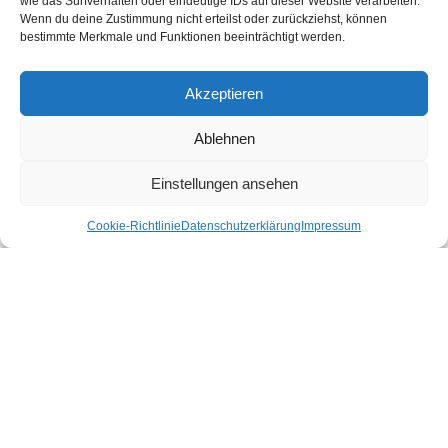
wie das Surfverhalten oder eindeutige IDs auf dieser Website verarbeiten.
Shop gibt es für dich nachhaltige Produkte für deinen Urlaub und Alltag.
Wenn du deine Zustimmung nicht erteilst oder zurückziehst, können
bestimmte Merkmale und Funktionen beeinträchtigt werden.
Unsere Motivation
Nachhaltigkeits-Check für Ihr Hotel
Kontakt
Akzeptieren
Impressum
Datenschutzerklärung
Ablehnen
Nachhaltiger Urlaub in den Bundesländern Österreichs
Einstellungen ansehen
Cookie-Richtlinie
Datenschutzerklärung
Impressum
Burgenland
Kärnten
Niederösterreich
Oberösterreich
Salzburg
Steiermark
Tirol
Vorarlberg