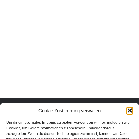
Urlaub mit Herz und Verstand.
Cookie-Zustimmung verwalten
Um dir ein optimales Erlebnis zu bieten, verwenden wir Technologien wie
Erlebe die schönsten Urlaubsorte in Österreich nachhaltig und echt.
Cookies, um Geräteinformationen zu speichern und/oder darauf
Unter den Urlaubsaktivitäten findest du die schönsten nachhaltigen
zuzugreifen. Wenn du diesen Technologien zustimmst, können wir Daten
Unterkünfte, Ausflüge und Veranstaltungen aus der Region. In unserem