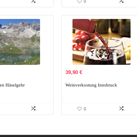
0
39,90
€
en Häselgehr
Weinverkostung Innsbruck
0