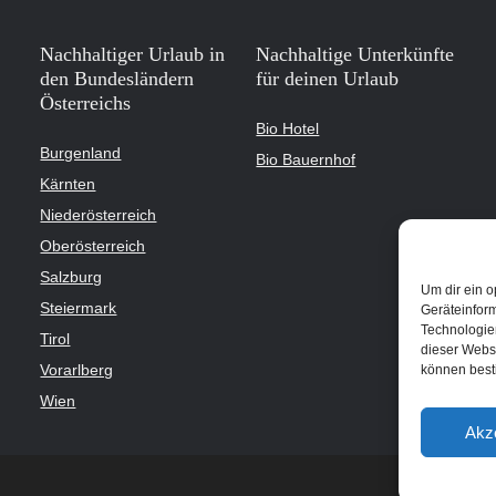
Nachhaltiger Urlaub in
Nachhaltige Unterkünfte
den Bundesländern
für deinen Urlaub
Österreichs
Bio Hotel
Burgenland
Bio Bauernhof
Kärnten
Niederösterreich
Oberösterreich
Salzburg
Um dir ein o
Steiermark
Geräteinfor
Technologien
Tirol
dieser Websi
Vorarlberg
können best
Wien
Akz