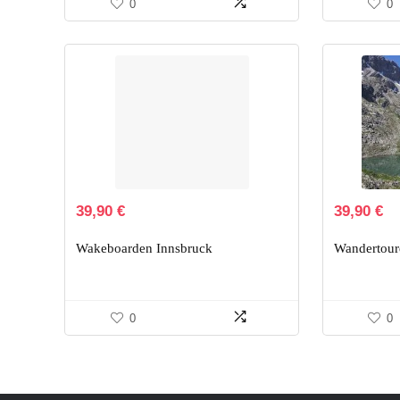
0
0
39,90
€
39,90
€
Wakeboarden Innsbruck
Wandertour
0
0