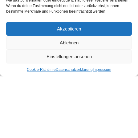
wie das Surfverhalten oder eindeutige IDs auf dieser Website verarbeiten.
Shop gibt es für dich nachhaltige Produkte für deinen Urlaub und Alltag.
Wenn du deine Zustimmung nicht erteilst oder zurückziehst, können
bestimmte Merkmale und Funktionen beeinträchtigt werden.
Unsere Motivation
Nachhaltigkeits-Check für Ihr Hotel
Kontakt
Akzeptieren
Impressum
Datenschutzerklärung
Ablehnen
Nachhaltiger Urlaub in den Bundesländern Österreichs
Einstellungen ansehen
Cookie-Richtlinie
Datenschutzerklärung
Impressum
Burgenland
Kärnten
Niederösterreich
Oberösterreich
Salzburg
Steiermark
Tirol
Vorarlberg