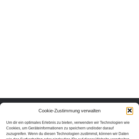
Urlaub mit Herz und Verstand.
Cookie-Zustimmung verwalten
Um dir ein optimales Erlebnis zu bieten, verwenden wir Technologien wie
Erlebe die schönsten Urlaubsorte in Österreich nachhaltig und echt.
Cookies, um Geräteinformationen zu speichern und/oder darauf
Unter den Urlaubsaktivitäten findest du die schönsten nachhaltigen
zuzugreifen. Wenn du diesen Technologien zustimmst, können wir Daten
Unterkünfte, Ausflüge und Veranstaltungen aus der Region. In unserem