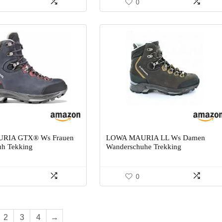
0
RIA GTX® Ws Frauen
LOWA MAURIA LL Ws Damen
h Tekking
Wanderschuhe Trekking
0
2
3
4
→