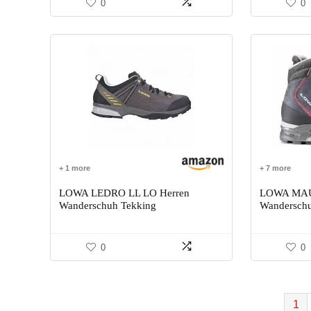
0
0
+ 1 more
+ 7 more
LOWA LEDRO LL LO Herren
LOWA MAU
Wanderschuh Tekking
Wanderschu
0
0
1