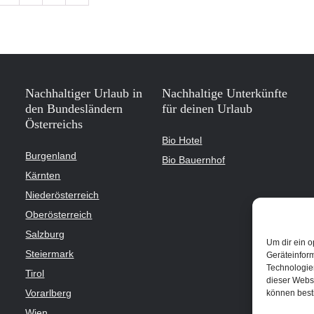
Nachhaltiger Urlaub in
Nachhaltige Unterkünfte
den Bundesländern
für deinen Urlaub
Österreichs
Bio Hotel
Burgenland
Bio Bauernhof
Kärnten
Niederösterreich
Oberösterreich
Salzburg
Um dir ein o
Steiermark
Geräteinfor
Technologien
Tirol
dieser Websi
Vorarlberg
können best
Wien