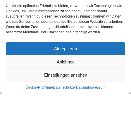
Erlebe die schönsten Urlaubsorte in Österreich nachhaltig und echt.
Um dir ein optimales Erlebnis zu bieten, verwenden wir Technologien wie
Unter den Urlaubsaktivitäten findest du die schönsten nachhaltigen
Cookies, um Geräteinformationen zu speichern und/oder darauf
Unterkünfte, Ausflüge und Veranstaltungen aus der Region. In unserem
zuzugreifen. Wenn du diesen Technologien zustimmst, können wir Daten
Shop gibt es für dich nachhaltige Produkte für deinen Urlaub und Alltag.
wie das Surfverhalten oder eindeutige IDs auf dieser Website verarbeiten.
Wenn du deine Zustimmung nicht erteilst oder zurückziehst, können
Unsere Motivation
bestimmte Merkmale und Funktionen beeinträchtigt werden.
Nachhaltigkeits-Check für Ihr Hotel
Kontakt
Impressum
Akzeptieren
Datenschutzerklärung
Ablehnen
Nachhaltiger Urlaub in den Bundesländern Österreichs
Einstellungen ansehen
Burgenland
Cookie-Richtlinie
Datenschutzerklärung
Impressum
Kärnten
Niederösterreich
Oberösterreich
Salzburg
Steiermark
Tirol