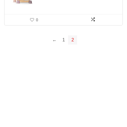
0
←
1
2