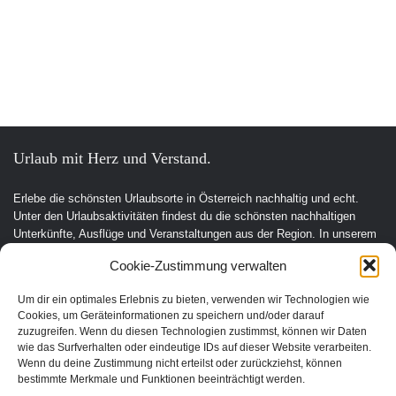
Urlaub mit Herz und Verstand.
Erlebe die schönsten Urlaubsorte in Österreich nachhaltig und echt.
Unter den Urlaubsaktivitäten findest du die schönsten nachhaltigen
Unterkünfte, Ausflüge und Veranstaltungen aus der Region. In unserem
Shop gibt es für dich nachhaltige Produkte für deinen Urlaub und Alltag.
Cookie-Zustimmung verwalten
Unsere Motivation
Um dir ein optimales Erlebnis zu bieten, verwenden wir Technologien wie
Nachhaltigkeits-Check für Ihr Hotel
Cookies, um Geräteinformationen zu speichern und/oder darauf
Kontakt
zuzugreifen. Wenn du diesen Technologien zustimmst, können wir Daten
Impressum
wie das Surfverhalten oder eindeutige IDs auf dieser Website verarbeiten.
Datenschutzerklärung
Wenn du deine Zustimmung nicht erteilst oder zurückziehst, können
bestimmte Merkmale und Funktionen beeinträchtigt werden.