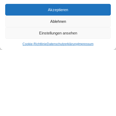
Nachhaltiger Urlaub in den Bundesländern Österreichs
Akzeptieren
Burgenland
Ablehnen
Kärnten
Niederösterreich
Einstellungen ansehen
Oberösterreich
Salzburg
Cookie-Richtlinie
Datenschutzerklärung
Impressum
Steiermark
Tirol
Vorarlberg
Wien
Nachhaltige Unterkünfte für deinen Urlaub
Bio Hotel
Bio Bauernhof