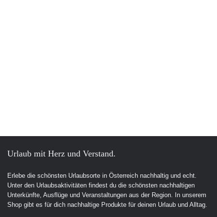
Urlaub mit Herz und Verstand.
Erlebe die schönsten Urlaubsorte in Österreich nachhaltig und echt.
Unter den Urlaubsaktivitäten findest du die schönsten nachhaltigen
Unterkünfte, Ausflüge und Veranstaltungen aus der Region. In unserem
Shop gibt es für dich nachhaltige Produkte für deinen Urlaub und Alltag.