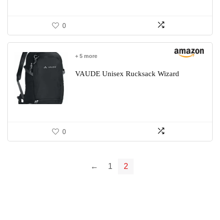
0
+ 5 more
VAUDE Unisex Rucksack Wizard
0
←
1
2