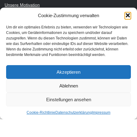
Unsere Motivation
Nachhaltigkeits-Check für Ihr Hotel
Cookie-Zustimmung verwalten
Kontakt
Impressum
Datenschutzerklärung
Um dir ein optimales Erlebnis zu bieten, verwenden wir Technologien wie
Cookies, um Geräteinformationen zu speichern und/oder darauf
zuzugreifen. Wenn du diesen Technologien zustimmst, können wir Daten
wie das Surfverhalten oder eindeutige IDs auf dieser Website verarbeiten.
Nachhaltiger Urlaub in den Bundesländern Österreichs
Wenn du deine Zustimmung nicht erteilst oder zurückziehst, können
bestimmte Merkmale und Funktionen beeinträchtigt werden.
Burgenland
Kärnten
Akzeptieren
Niederösterreich
Oberösterreich
Ablehnen
Salzburg
Einstellungen ansehen
Steiermark
Tirol
Cookie-Richtlinie
Datenschutzerklärung
Impressum
Vorarlberg
Wien