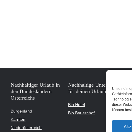
Nachhaltiger Urlaub in
Nachhaltige Unterkünfte
Um dir ein o
den Bundesländern
für deinen Urlaub
Geräteinfor
Österreichs
Technologien
Bio Hotel
dieser Websi
können best
Burgenland
Bio Bauernhof
Kärnten
Akz
Niederösterreich