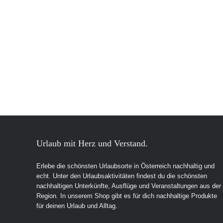
Urlaub mit Herz und Verstand.
Erlebe die schönsten Urlaubsorte in Österreich nachhaltig und
echt. Unter den Urlaubsaktivitäten findest du die schönsten
nachhaltigen Unterkünfte, Ausflüge und Veranstaltungen aus der
Region. In unserem Shop gibt es für dich nachhaltige Produkte
für deinen Urlaub und Alltag.