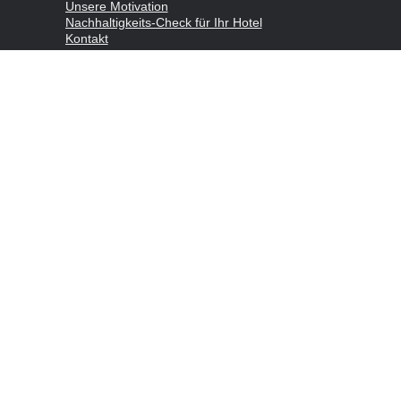
Unsere Motivation
Nachhaltigkeits-Check für Ihr Hotel
Kontakt
Impressum
Datenschutzerklärung
© 2026 nachhaltigertourismus.at — Gemacht mit
in Österreich