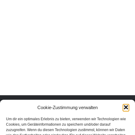
Urlaub mit Herz und Verstand.
Cookie-Zustimmung verwalten
Um dir ein optimales Erlebnis zu bieten, verwenden wir Technologien wie
Erlebe die schönsten Urlaubsorte in Österreich nachhaltig und echt.
Cookies, um Geräteinformationen zu speichern und/oder darauf
Unter den Urlaubsaktivitäten findest du die schönsten nachhaltigen
zuzugreifen. Wenn du diesen Technologien zustimmst, können wir Daten
Unterkünfte, Ausflüge und Veranstaltungen aus der Region. In unserem