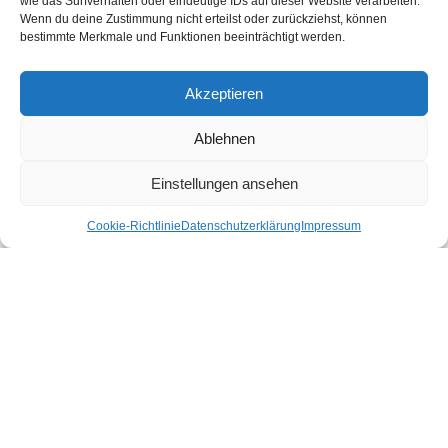
wie das Surfverhalten oder eindeutige IDs auf dieser Website verarbeiten.
Shop gibt es für dich nachhaltige Produkte für deinen Urlaub und Alltag.
Wenn du deine Zustimmung nicht erteilst oder zurückziehst, können
bestimmte Merkmale und Funktionen beeinträchtigt werden.
Unsere Motivation
Nachhaltigkeits-Check für Ihr Hotel
Kontakt
Akzeptieren
Impressum
Datenschutzerklärung
Ablehnen
Nachhaltiger Urlaub in den Bundesländern Österreichs
Einstellungen ansehen
Cookie-Richtlinie
Datenschutzerklärung
Impressum
Burgenland
Kärnten
Niederösterreich
Oberösterreich
Salzburg
Steiermark
Tirol
Vorarlberg