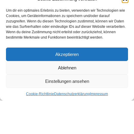
Burgenland
Um dir ein optimales Erlebnis zu bieten, verwenden wir Technologien wie
Kärnten
Cookies, um Geräteinformationen zu speichern und/oder darauf
zuzugreifen. Wenn du diesen Technologien zustimmst, können wir Daten
Niederösterreich
wie das Surfverhalten oder eindeutige IDs auf dieser Website verarbeiten.
Oberösterreich
Wenn du deine Zustimmung nicht erteilst oder zurückziehst, können
bestimmte Merkmale und Funktionen beeinträchtigt werden.
Salzburg
Steiermark
Akzeptieren
Tirol
Vorarlberg
Ablehnen
Wien
Einstellungen ansehen
Nachhaltige Unterkünfte für deinen Urlaub
Cookie-Richtlinie
Datenschutzerklärung
Impressum
Bio Hotel
Bio Bauernhof