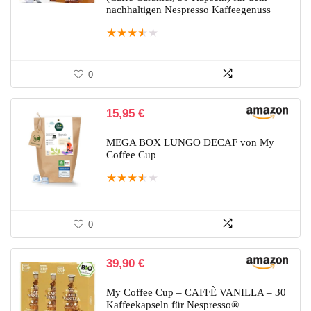
nachhaltigen Nespresso Kaffeegenuss
★
★
★
★
★
0
15,95
€
MEGA BOX LUNGO DECAF von My
Coffee Cup
★
★
★
★
★
0
39,90
€
My Coffee Cup – CAFFÈ VANILLA – 30
Kaffeekapseln für Nespresso®