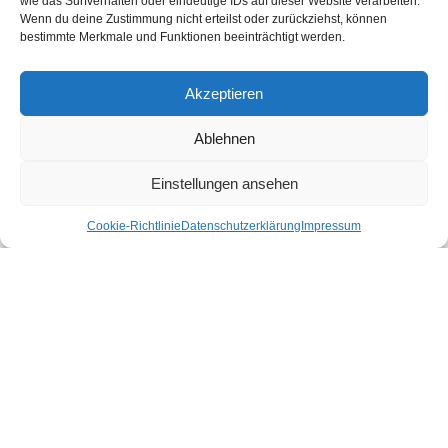
wie das Surfverhalten oder eindeutige IDs auf dieser Website verarbeiten.
Shop gibt es für dich nachhaltige Produkte für deinen Urlaub und Alltag.
Wenn du deine Zustimmung nicht erteilst oder zurückziehst, können
bestimmte Merkmale und Funktionen beeinträchtigt werden.
Unsere Motivation
Nachhaltigkeits-Check für Ihr Hotel
Kontakt
Akzeptieren
Impressum
Datenschutzerklärung
Ablehnen
Nachhaltiger Urlaub in den Bundesländern Österreichs
Einstellungen ansehen
Cookie-Richtlinie
Datenschutzerklärung
Impressum
Burgenland
Kärnten
Niederösterreich
Oberösterreich
Salzburg
Steiermark
Tirol
Vorarlberg