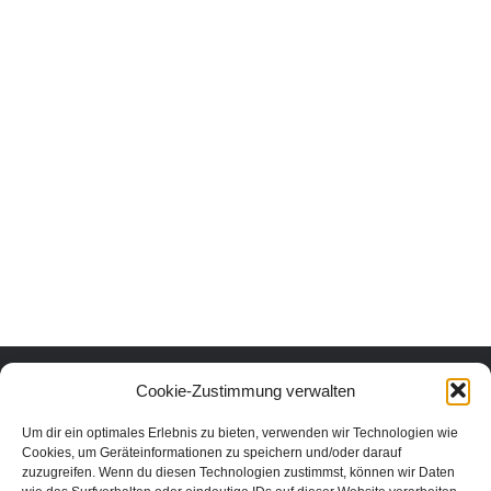
Urlaub mit Herz und Verstand.
Cookie-Zustimmung verwalten
Um dir ein optimales Erlebnis zu bieten, verwenden wir Technologien wie
Erlebe die schönsten Urlaubsorte in Österreich nachhaltig und echt.
Cookies, um Geräteinformationen zu speichern und/oder darauf
Unter den Urlaubsaktivitäten findest du die schönsten nachhaltigen
zuzugreifen. Wenn du diesen Technologien zustimmst, können wir Daten
Unterkünfte, Ausflüge und Veranstaltungen aus der Region. In unserem